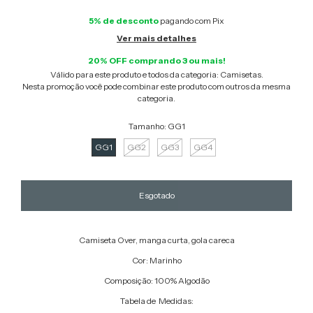
5% de desconto
pagando com Pix
Ver mais detalhes
20% OFF comprando 3 ou mais!
Válido para este produto e todos da categoria: Camisetas.
Nesta promoção você pode combinar este produto com outros da mesma
categoria.
Tamanho:
GG1
GG1
GG2
GG3
GG4
Camiseta Over, manga curta, gola careca
Cor: Marinho
Composição: 100% Algodão
Tabela de Medidas: