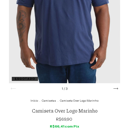
ESGOTADO
1
/
3
Início
.
Camisetas
.
Camiseta Over Logo Marinho
Camiseta Over Logo Marinho
R$69,90
R$66,41
com
Pix