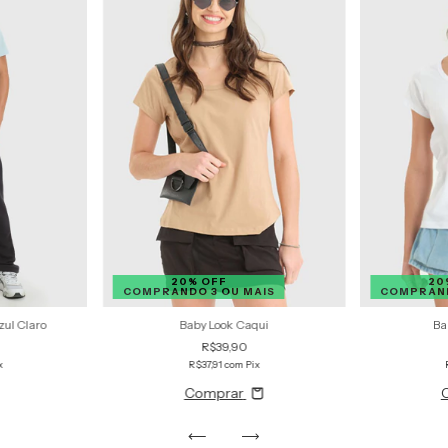
20% OFF
20
COMPRANDO 3 OU MAIS
COMPRAND
ul Claro
Baby Look Caqui
Ba
R$39,90
x
R$37,91
com
Pix
Comprar