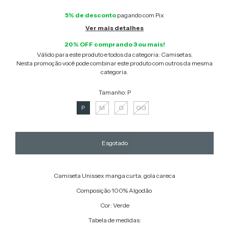
5% de desconto
pagando com Pix
Ver mais detalhes
20% OFF comprando 3 ou mais!
Válido para este produto e todos da categoria: Camisetas.
Nesta promoção você pode combinar este produto com outros da mesma
categoria.
Tamanho:
P
P
M
G
GG
Camiseta Unissex manga curta, gola careca
Composição 100% Algodão
Cor: Verde
Tabela de medidas: