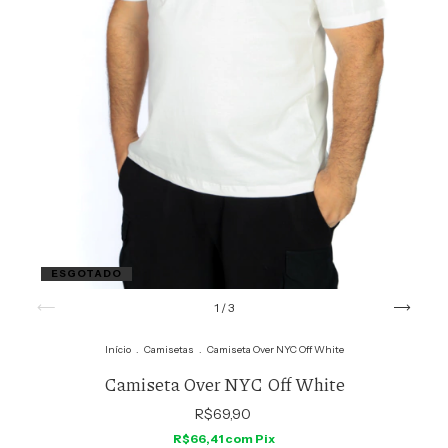
ESGOTADO
1
/
3
Início
.
Camisetas
.
Camiseta Over NYC Off White
Camiseta Over NYC Off White
R$69,90
R$66,41
com
Pix