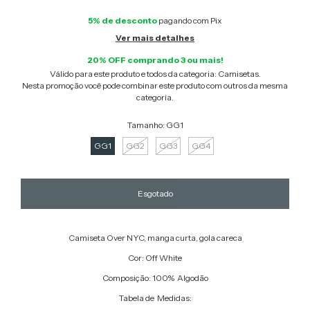
5% de desconto
pagando com Pix
Ver mais detalhes
20% OFF comprando 3 ou mais!
Válido para este produto e todos da categoria: Camisetas.
Nesta promoção você pode combinar este produto com outros da mesma
categoria.
Tamanho:
GG1
GG1
GG2
GG3
GG4
Camiseta Over NYC, manga curta, gola careca
Cor: Off White
Composição: 100% Algodão
Tabela de Medidas: